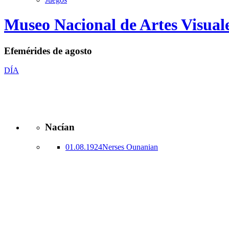
Logo
Museo Nacional de Artes Visual
MNAV
Efemérides de agosto
DÍA
Nacían
01.08.1924
Nerses Ounanian