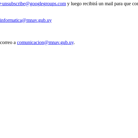
v+unsubscribe@googlegroups.com
y luego recibirá un mail para que con
informatica@mnav.gub.uy
 correo a
comunicacion@mnav.gub.uy
.