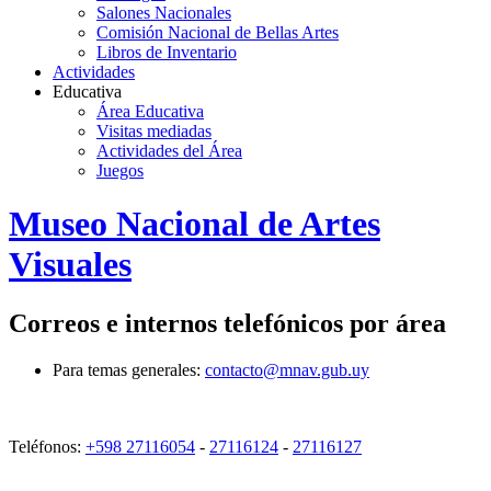
Salones Nacionales
Comisión Nacional de Bellas Artes
Libros de Inventario
Actividades
Educativa
Área Educativa
Visitas mediadas
Actividades del Área
Juegos
Logo
Museo Nacional de Artes
MNAV
Visuales
Correos e internos telefónicos por área
Para temas generales:
contacto@mnav.gub.uy
Teléfonos:
+598 27116054
-
27116124
-
27116127