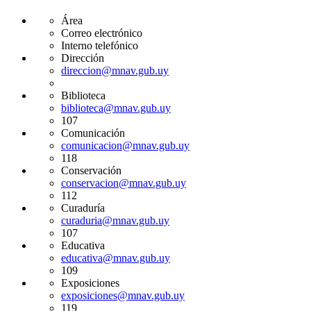
Área
Correo electrónico
Interno telefónico
Dirección
direccion@mnav.gub.uy
Biblioteca
biblioteca@mnav.gub.uy
107
Comunicación
comunicacion@mnav.gub.uy
118
Conservación
conservacion@mnav.gub.uy
112
Curaduría
curaduria@mnav.gub.uy
107
Educativa
educativa@mnav.gub.uy
109
Exposiciones
exposiciones@mnav.gub.uy
119