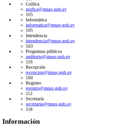
Gráfica
grafica@mnav.gub.uy
105
Informática
informatica@mnav.gub.uy
105
Intendencia
intendencia@mnav.gub.uy
103
Programas públicos
auditorio@mnav.gub.uy
119
Recepción
recepcion@mnav.gub.uy
100
Registro
registro@mnav.gub.uy
112
Secretaría
secretaria@mnav.gub.uy
118
Información