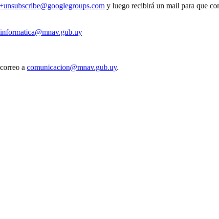
v+unsubscribe@googlegroups.com
y luego recibirá un mail para que con
informatica@mnav.gub.uy
 correo a
comunicacion@mnav.gub.uy
.