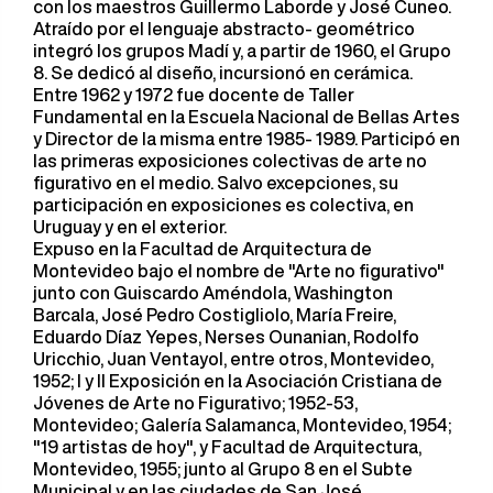
con los maestros Guillermo Laborde y José Cuneo.
Atraído por el lenguaje abstracto- geométrico
integró los grupos Madí y, a partir de 1960, el Grupo
8. Se dedicó al diseño, incursionó en cerámica.
Entre 1962 y 1972 fue docente de Taller
Fundamental en la Escuela Nacional de Bellas Artes
y Director de la misma entre 1985- 1989. Participó en
las primeras exposiciones colectivas de arte no
figurativo en el medio. Salvo excepciones, su
participación en exposiciones es colectiva, en
Uruguay y en el exterior.
Expuso en la Facultad de Arquitectura de
Montevideo bajo el nombre de "Arte no figurativo"
junto con Guiscardo Améndola, Washington
Barcala, José Pedro Costigliolo, María Freire,
Eduardo Díaz Yepes, Nerses Ounanian, Rodolfo
Uricchio, Juan Ventayol, entre otros, Montevideo,
1952; I y II Exposición en la Asociación Cristiana de
Jóvenes de Arte no Figurativo; 1952-53,
Montevideo; Galería Salamanca, Montevideo, 1954;
"19 artistas de hoy", y Facultad de Arquitectura,
Montevideo, 1955; junto al Grupo 8 en el Subte
Municipal y en las ciudades de San José,