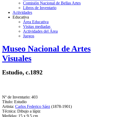
Comisión Nacional de Bellas Artes
Libros de Inventario
Actividades
Educativa
Área Educativa
Visitas mediadas
Actividades del Área
Juegos
Logo
Museo Nacional de Artes
MNAV
Visuales
Estudio, c.1892
Nº de Inventario: 403
Título: Estudio
Artista:
Carlos Federico Sáez
(1878-1901)
Técnica: Dibujo a lápiz
Medidas: 15 x 9,5 cm