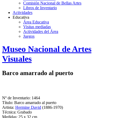
Comisión Nacional de Bellas Artes
Libros de Inventario
Actividades
Educativa
Área Educativa
Visitas mediadas
Actividades del Área
Juegos
Logo
Museo Nacional de Artes
MNAV
Visuales
Barco amarrado al puerto
Nº de Inventario: 1464
Título: Barco amarrado al puerto
Artista:
Hermine David
(1886-1970)
Técnica: Grabado
Medidas: 25 x 32 cm