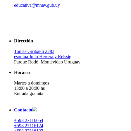
educativa@mnav.gub.uy
Dirección
Tomás Giribaldi 2283
esquina Julio Herrera y Reissig
Parque Rodó, Montevideo Uruguay
Horario
Martes a domingos
13:00 a 20:00 hs
Entrada gratuita
Contacto
+598 27116054
+598 27116124
+598 27116127