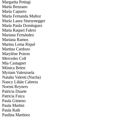
Margarita Petingi
María Benzano
María Capurro
Maria Fernanda Muñoz
María Laura Sturzenegger
María Paula Domínguez
Maria Raquel Falero
Mariana Fernández
Mariana Ramos
Marina Lema Riqué
Martina Cardozo
Marylène Poiron
Mercedes Coll
Mia Castagnet
Mónica Belen
Myriam Valenzuela
Natalia Valenti (Nacha)
Nancy Lilián Cabrera
Noemi Reyners
Patricia Duarte
Patricia Fuica
Paula Gimeno
Paula Martini
Paula Rath
Paulina Martinez