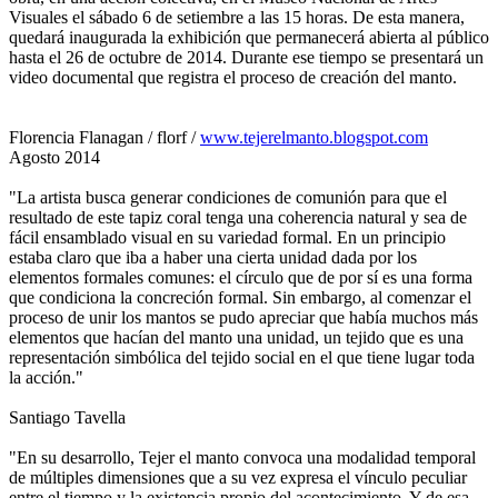
Visuales el sábado 6 de setiembre a las 15 horas. De esta manera,
quedará inaugurada la exhibición que permanecerá abierta al público
hasta el 26 de octubre de 2014. Durante ese tiempo se presentará un
video documental que registra el proceso de creación del manto.
Florencia Flanagan / florf /
www.tejerelmanto.blogspot.com
Agosto 2014
"La artista busca generar condiciones de comunión para que el
resultado de este tapiz coral tenga una coherencia natural y sea de
fácil ensamblado visual en su variedad formal. En un principio
estaba claro que iba a haber una cierta unidad dada por los
elementos formales comunes: el círculo que de por sí es una forma
que condiciona la concreción formal. Sin embargo, al comenzar el
proceso de unir los mantos se pudo apreciar que había muchos más
elementos que hacían del manto una unidad, un tejido que es una
representación simbólica del tejido social en el que tiene lugar toda
la acción."
Santiago Tavella
"En su desarrollo, Tejer el manto convoca una modalidad temporal
de múltiples dimensiones que a su vez expresa el vínculo peculiar
entre el tiempo y la existencia propio del acontecimiento. Y de esa