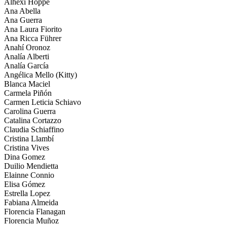
Alhexi Hoppe
Ana Abella
Ana Guerra
Ana Laura Fiorito
Ana Ricca Führer
Anahí Oronoz
Analía Alberti
Analía García
Angélica Mello (Kitty)
Blanca Maciel
Carmela Piñón
Carmen Leticia Schiavo
Carolina Guerra
Catalina Cortazzo
Claudia Schiaffino
Cristina Llambí
Cristina Vives
Dina Gomez
Duilio Mendietta
Elainne Connio
Elisa Gómez
Estrella Lopez
Fabiana Almeida
Florencia Flanagan
Florencia Muñoz