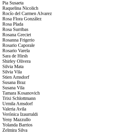
Pia Susaeta
Raquelina Nicolich
Rocío del Carmen Alvarez
Rosa Flora González
Rosa Plada
Rosa Surribas
Rosana Greciet
Rosanna Frigerio
Rosario Caporale
Rosario Varela
Sara de Hirsh
Shirley Olivera
Silvia Mata
Silvia Vila
Stien Amsdorf
Susana Braz
Susana Vila
Tamara Kosanovich
Trixi Schlottmann
Urmila Amsdorf
Valeria Avila
Verónica Izaurraldi
Yeny Mazzullo
Yolanda Barrios
Zelmira Silva