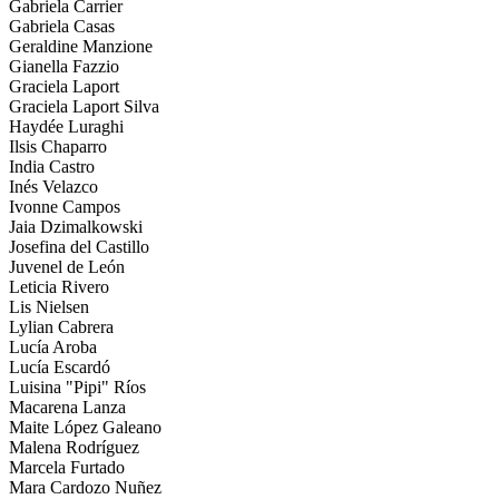
Gabriela Carrier
Gabriela Casas
Geraldine Manzione
Gianella Fazzio
Graciela Laport
Graciela Laport Silva
Haydée Luraghi
Ilsis Chaparro
India Castro
Inés Velazco
Ivonne Campos
Jaia Dzimalkowski
Josefina del Castillo
Juvenel de León
Leticia Rivero
Lis Nielsen
Lylian Cabrera
Lucía Aroba
Lucía Escardó
Luisina "Pipi" Ríos
Macarena Lanza
Maite López Galeano
Malena Rodríguez
Marcela Furtado
Mara Cardozo Nuñez