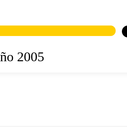
Logo
MNAV
año 2005