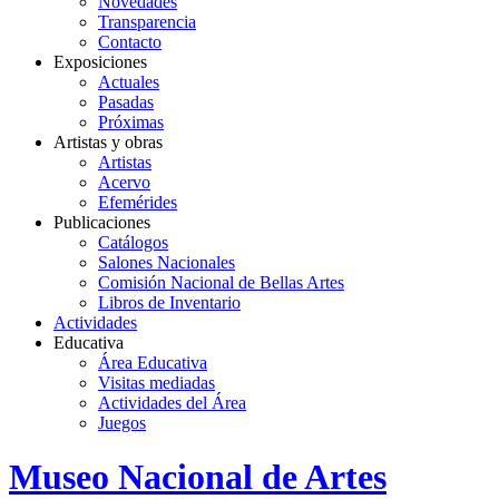
Novedades
Transparencia
Contacto
Exposiciones
Actuales
Pasadas
Próximas
Artistas y obras
Artistas
Acervo
Efemérides
Publicaciones
Catálogos
Salones Nacionales
Comisión Nacional de Bellas Artes
Libros de Inventario
Actividades
Educativa
Área Educativa
Visitas mediadas
Actividades del Área
Juegos
Logo
Museo Nacional de Artes
MNAV