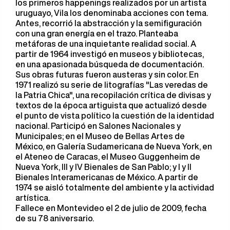
los primeros happenings realizados por un artista
uruguayo, Vila los denominaba acciones con tema.
Antes, recorrió la abstracción y la semifiguración
con una gran energía en el trazo. Planteaba
metáforas de una inquietante realidad social. A
partir de 1964 investigó en museos y bibliotecas,
en una apasionada búsqueda de documentación.
Sus obras futuras fueron austeras y sin color. En
1971 realizó su serie de litografías "Las veredas de
la Patria Chica", una recopilación crítica de divisas y
textos de la época artiguista que actualizó desde
el punto de vista político la cuestión de la identidad
nacional. Participó en Salones Nacionales y
Municipales; en el Museo de Bellas Artes de
México, en Galería Sudamericana de Nueva York, en
el Ateneo de Caracas, el Museo Guggenheim de
Nueva York, III y IV Bienales de San Pablo; y I y II
Bienales Interamericanas de México. A partir de
1974 se aisló totalmente del ambiente y la actividad
artística.
Fallece en Montevideo el 2 de julio de 2009, fecha
de su 78 aniversario.