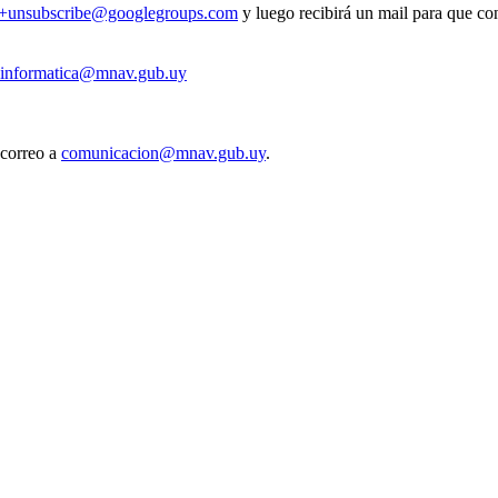
v+unsubscribe@googlegroups.com
y luego recibirá un mail para que con
informatica@mnav.gub.uy
 correo a
comunicacion@mnav.gub.uy
.