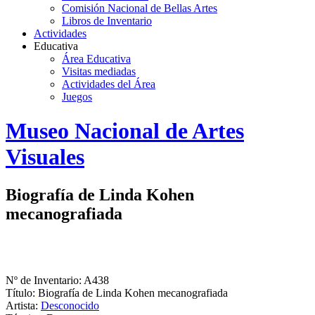
Comisión Nacional de Bellas Artes
Libros de Inventario
Actividades
Educativa
Área Educativa
Visitas mediadas
Actividades del Área
Juegos
Logo
Museo Nacional de Artes
MNAV
Visuales
Biografía de Linda Kohen
mecanografiada
Nº de Inventario: A438
Título: Biografía de Linda Kohen mecanografiada
Artista:
Desconocido