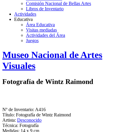
Comisión Nacional de Bellas Artes
Libros de Inventario
Actividades
Educativa
Área Educativa
Visitas mediadas
Actividades del Área
Juegos
Logo
Museo Nacional de Artes
MNAV
Visuales
Fotografía de Wintz Raimond
Nº de Inventario: A416
Título: Fotografía de Wintz Raimond
Artista:
Desconocido
Técnica: Fotografía
Medidas: 14 x 9 cm