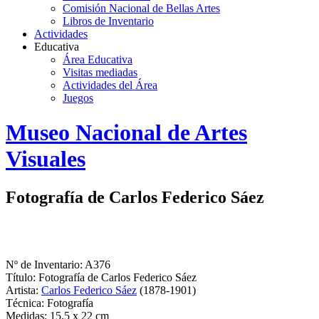
Comisión Nacional de Bellas Artes
Libros de Inventario
Actividades
Educativa
Área Educativa
Visitas mediadas
Actividades del Área
Juegos
Logo
Museo Nacional de Artes
MNAV
Visuales
Fotografía de Carlos Federico Sáez
Nº de Inventario: A376
Título: Fotografía de Carlos Federico Sáez
Artista:
Carlos Federico Sáez
(1878-1901)
Técnica: Fotografía
Medidas: 15,5 x 22 cm