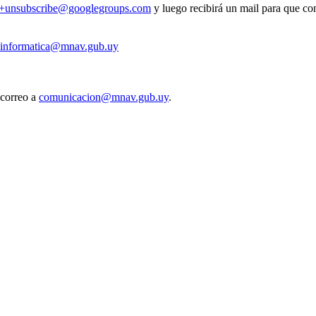
v+unsubscribe@googlegroups.com
y luego recibirá un mail para que con
informatica@mnav.gub.uy
 correo a
comunicacion@mnav.gub.uy
.