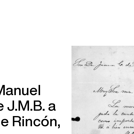
Manuel
 J.M.B. a
de Rincón,