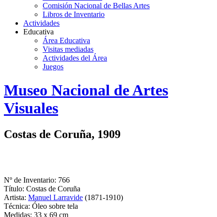
Comisión Nacional de Bellas Artes
Libros de Inventario
Actividades
Educativa
Área Educativa
Visitas mediadas
Actividades del Área
Juegos
Logo
Museo Nacional de Artes
MNAV
Visuales
Costas de Coruña, 1909
Nº de Inventario: 766
Título: Costas de Coruña
Artista:
Manuel Larravide
(1871-1910)
Técnica: Óleo sobre tela
Medidas: 33 x 69 cm