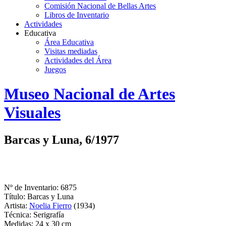
Comisión Nacional de Bellas Artes
Libros de Inventario
Actividades
Educativa
Área Educativa
Visitas mediadas
Actividades del Área
Juegos
Logo
Museo Nacional de Artes
MNAV
Visuales
Barcas y Luna, 6/1977
Nº de Inventario: 6875
Título: Barcas y Luna
Artista:
Noelia Fierro
(1934)
Técnica: Serigrafía
Medidas: 24 x 30 cm