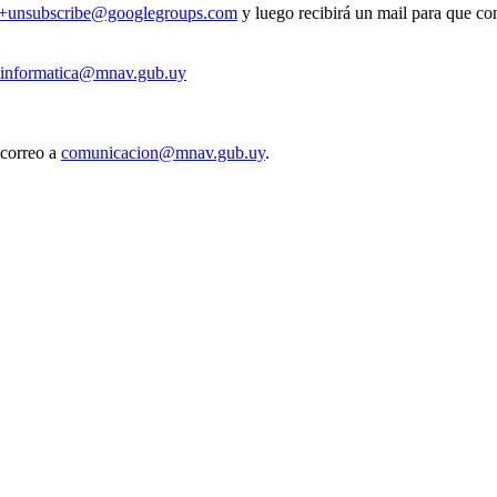
v+unsubscribe@googlegroups.com
y luego recibirá un mail para que con
informatica@mnav.gub.uy
 correo a
comunicacion@mnav.gub.uy
.