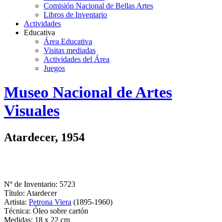
Comisión Nacional de Bellas Artes
Libros de Inventario
Actividades
Educativa
Área Educativa
Visitas mediadas
Actividades del Área
Juegos
Logo
Museo Nacional de Artes
MNAV
Visuales
Atardecer, 1954
Nº de Inventario: 5723
Título: Atardecer
Artista:
Petrona Viera
(1895-1960)
Técnica: Óleo sobre cartón
Medidas: 18 x 22 cm