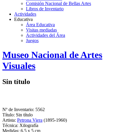
Comisión Nacional de Bellas Artes
Libros de Inventario
Actividades
Educativa
Área Educativa
Visitas mediadas
Actividades del Área
Juegos
Logo
Museo Nacional de Artes
MNAV
Visuales
Sin título
Nº de Inventario: 5562
Título: Sin título
Artista:
Petrona Viera
(1895-1960)
Técnica: Xilografía
Medidas: 6,5 x 5 cm