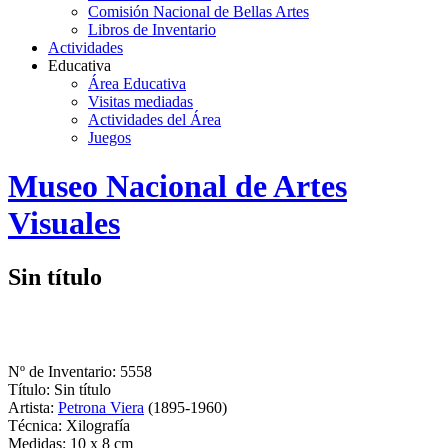
Comisión Nacional de Bellas Artes
Libros de Inventario
Actividades
Educativa
Área Educativa
Visitas mediadas
Actividades del Área
Juegos
Logo
Museo Nacional de Artes
MNAV
Visuales
Sin título
Nº de Inventario: 5558
Título: Sin título
Artista:
Petrona Viera
(1895-1960)
Técnica: Xilografía
Medidas: 10 x 8 cm