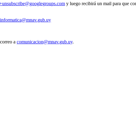
v+unsubscribe@googlegroups.com
y luego recibirá un mail para que con
informatica@mnav.gub.uy
 correo a
comunicacion@mnav.gub.uy
.