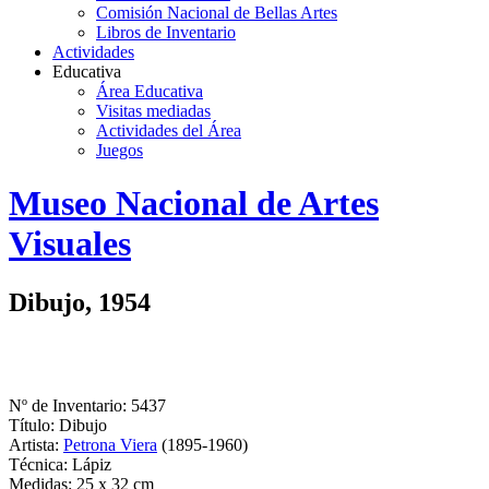
Comisión Nacional de Bellas Artes
Libros de Inventario
Actividades
Educativa
Área Educativa
Visitas mediadas
Actividades del Área
Juegos
Logo
Museo Nacional de Artes
MNAV
Visuales
Dibujo, 1954
Nº de Inventario: 5437
Título: Dibujo
Artista:
Petrona Viera
(1895-1960)
Técnica: Lápiz
Medidas: 25 x 32 cm