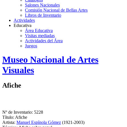
Salones Nacionales
Comisión Nacional de Bellas Artes
Libros de Inventario
Actividades
Educativa
Área Educativa
Visitas mediadas
Actividades del Área
Juegos
Logo
Museo Nacional de Artes
MNAV
Visuales
Afiche
Nº de Inventario: 5228
Título: Afiche
Artista:
Manuel Espínola Gómez
(1921-2003)