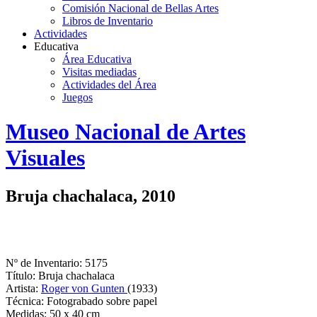
Comisión Nacional de Bellas Artes
Libros de Inventario
Actividades
Educativa
Área Educativa
Visitas mediadas
Actividades del Área
Juegos
Logo
Museo Nacional de Artes
MNAV
Visuales
Bruja chachalaca, 2010
Nº de Inventario: 5175
Título: Bruja chachalaca
Artista:
Roger von Gunten
(1933)
Técnica: Fotograbado sobre papel
Medidas: 50 x 40 cm