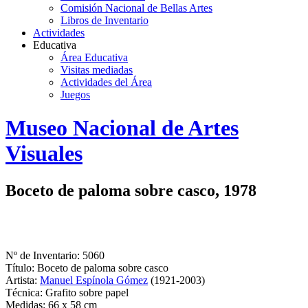
Comisión Nacional de Bellas Artes
Libros de Inventario
Actividades
Educativa
Área Educativa
Visitas mediadas
Actividades del Área
Juegos
Logo
Museo Nacional de Artes
MNAV
Visuales
Boceto de paloma sobre casco, 1978
Nº de Inventario: 5060
Título: Boceto de paloma sobre casco
Artista:
Manuel Espínola Gómez
(1921-2003)
Técnica: Grafito sobre papel
Medidas: 66 x 58 cm