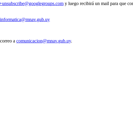
v+unsubscribe@googlegroups.com
y luego recibirá un mail para que con
informatica@mnav.gub.uy
 correo a
comunicacion@mnav.gub.uy
.