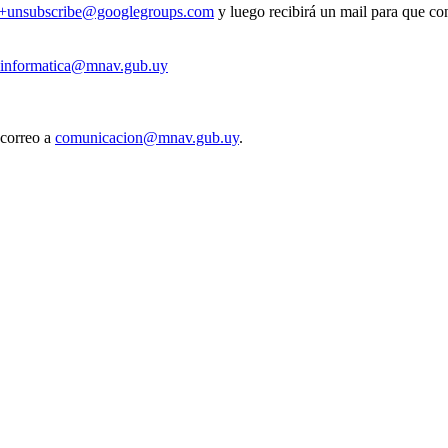
v+unsubscribe@googlegroups.com
y luego recibirá un mail para que con
informatica@mnav.gub.uy
 correo a
comunicacion@mnav.gub.uy
.