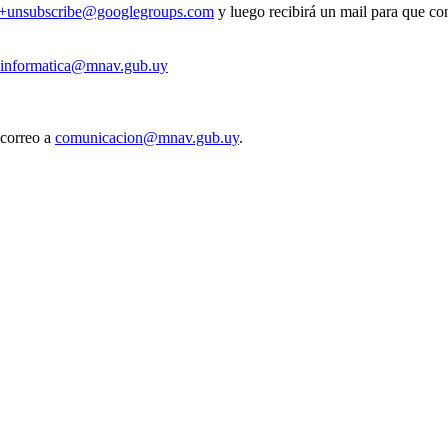
v+unsubscribe@googlegroups.com
y luego recibirá un mail para que con
informatica@mnav.gub.uy
 correo a
comunicacion@mnav.gub.uy
.