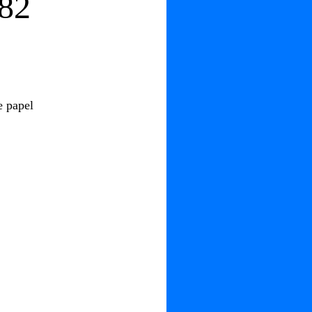
982
e papel