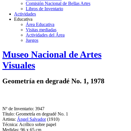
Comisión Nacional de Bellas Artes
Libros de Inventario
Actividades
Educativa
Área Educativa
Visitas mediadas
Actividades del Área
Juegos
Logo
Museo Nacional de Artes
MNAV
Visuales
Geometría en degradé No. 1, 1978
Nº de Inventario: 3947
Título: Geometría en degradé No. 1
Artista:
Ángel Salvador
(1910)
Técnica: Acrílico sobre papel
Medidas: 96 x 65 cm