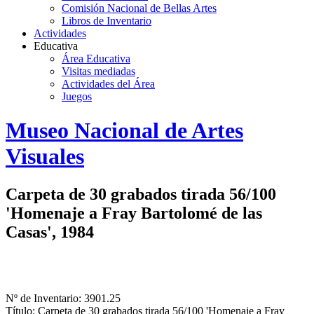
Comisión Nacional de Bellas Artes
Libros de Inventario
Actividades
Educativa
Área Educativa
Visitas mediadas
Actividades del Área
Juegos
Logo
Museo Nacional de Artes
MNAV
Visuales
Carpeta de 30 grabados tirada 56/100
'Homenaje a Fray Bartolomé de las
Casas', 1984
Nº de Inventario: 3901.25
Título: Carpeta de 30 grabados tirada 56/100 'Homenaje a Fray