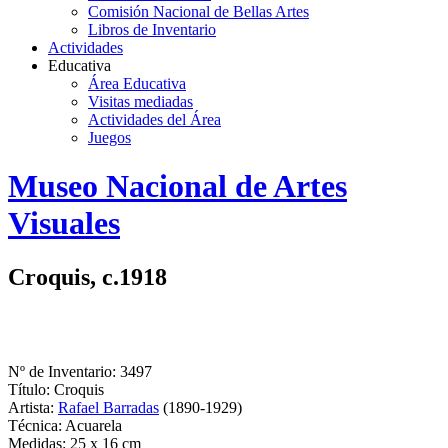
Comisión Nacional de Bellas Artes
Libros de Inventario
Actividades
Educativa
Área Educativa
Visitas mediadas
Actividades del Área
Juegos
Logo
Museo Nacional de Artes
MNAV
Visuales
Croquis, c.1918
Nº de Inventario: 3497
Título: Croquis
Artista:
Rafael Barradas
(1890-1929)
Técnica: Acuarela
Medidas: 25 x 16 cm