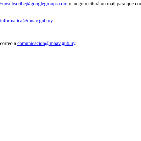
v+unsubscribe@googlegroups.com
y luego recibirá un mail para que con
informatica@mnav.gub.uy
 correo a
comunicacion@mnav.gub.uy
.