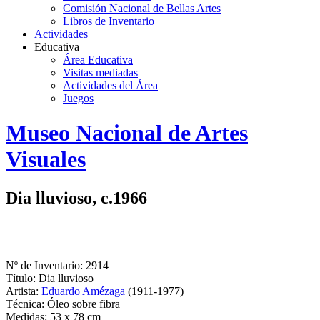
Comisión Nacional de Bellas Artes
Libros de Inventario
Actividades
Educativa
Área Educativa
Visitas mediadas
Actividades del Área
Juegos
Logo
Museo Nacional de Artes
MNAV
Visuales
Dia lluvioso, c.1966
Nº de Inventario: 2914
Título: Dia lluvioso
Artista:
Eduardo Amézaga
(1911-1977)
Técnica: Óleo sobre fibra
Medidas: 53 x 78 cm