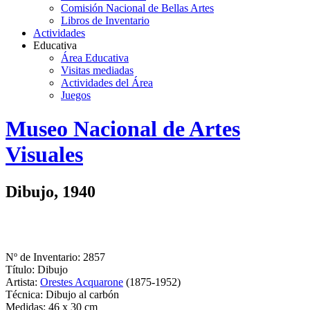
Comisión Nacional de Bellas Artes
Libros de Inventario
Actividades
Educativa
Área Educativa
Visitas mediadas
Actividades del Área
Juegos
Logo
Museo Nacional de Artes
MNAV
Visuales
Dibujo, 1940
Nº de Inventario: 2857
Título: Dibujo
Artista:
Orestes Acquarone
(1875-1952)
Técnica: Dibujo al carbón
Medidas: 46 x 30 cm