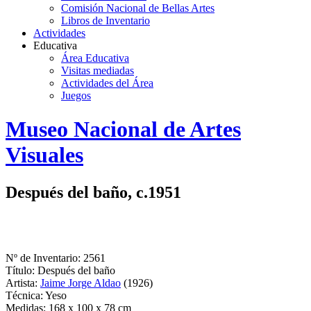
Comisión Nacional de Bellas Artes
Libros de Inventario
Actividades
Educativa
Área Educativa
Visitas mediadas
Actividades del Área
Juegos
Logo
Museo Nacional de Artes
MNAV
Visuales
Después del baño, c.1951
Nº de Inventario: 2561
Título: Después del baño
Artista:
Jaime Jorge Aldao
(1926)
Técnica: Yeso
Medidas: 168 x 100 x 78 cm