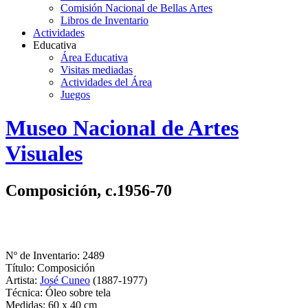
Comisión Nacional de Bellas Artes
Libros de Inventario
Actividades
Educativa
Área Educativa
Visitas mediadas
Actividades del Área
Juegos
Logo
Museo Nacional de Artes
MNAV
Visuales
Composición, c.1956-70
Nº de Inventario: 2489
Título: Composición
Artista:
José Cuneo
(1887-1977)
Técnica: Óleo sobre tela
Medidas: 60 x 40 cm