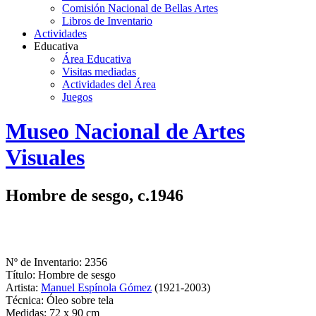
Comisión Nacional de Bellas Artes
Libros de Inventario
Actividades
Educativa
Área Educativa
Visitas mediadas
Actividades del Área
Juegos
Logo
Museo Nacional de Artes
MNAV
Visuales
Hombre de sesgo, c.1946
Nº de Inventario: 2356
Título: Hombre de sesgo
Artista:
Manuel Espínola Gómez
(1921-2003)
Técnica: Óleo sobre tela
Medidas: 72 x 90 cm