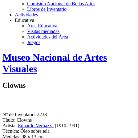
Comisión Nacional de Bellas Artes
Libros de Inventario
Actividades
Educativa
Área Educativa
Visitas mediadas
Actividades del Área
Juegos
Logo
Museo Nacional de Artes
MNAV
Visuales
Clowns
Nº de Inventario: 2238
Título: Clowns
Artista:
Eduardo Vernazza
(1910-1991)
Técnica: Óleo sobre tela
Medidas: 98 x 13 cm