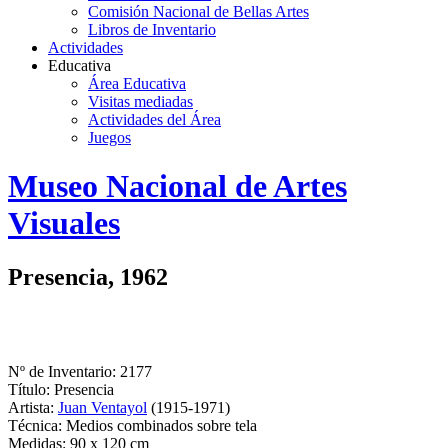
Comisión Nacional de Bellas Artes
Libros de Inventario
Actividades
Educativa
Área Educativa
Visitas mediadas
Actividades del Área
Juegos
Logo
Museo Nacional de Artes
MNAV
Visuales
Presencia, 1962
Nº de Inventario: 2177
Título: Presencia
Artista:
Juan Ventayol
(1915-1971)
Técnica: Medios combinados sobre tela
Medidas: 90 x 120 cm