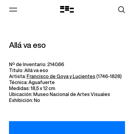
Logo
MNAV
Allá va eso
Nº de Inventario: 2140.66
Título: Allá va eso
Artista:
Francisco de Goya y Lucientes
(1746-1828)
Técnica: Aguafuerte
Medidas: 18,5 x 12 cm
Ubicación: Museo Nacional de Artes Visuales
Exhibición: No