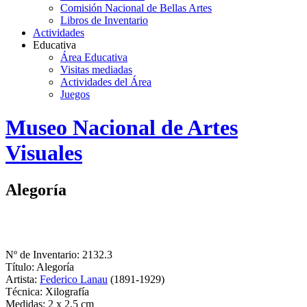
Comisión Nacional de Bellas Artes
Libros de Inventario
Actividades
Educativa
Área Educativa
Visitas mediadas
Actividades del Área
Juegos
Logo
Museo Nacional de Artes
MNAV
Visuales
Alegoría
Nº de Inventario: 2132.3
Título: Alegoría
Artista:
Federico Lanau
(1891-1929)
Técnica: Xilografía
Medidas: 2 x 2,5 cm