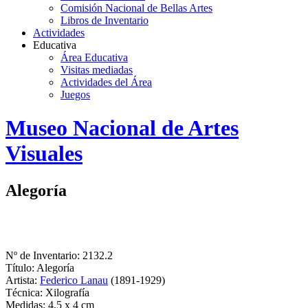
Comisión Nacional de Bellas Artes
Libros de Inventario
Actividades
Educativa
Área Educativa
Visitas mediadas
Actividades del Área
Juegos
Logo
Museo Nacional de Artes
MNAV
Visuales
Alegoría
Nº de Inventario: 2132.2
Título: Alegoría
Artista:
Federico Lanau
(1891-1929)
Técnica: Xilografía
Medidas: 4,5 x 4 cm