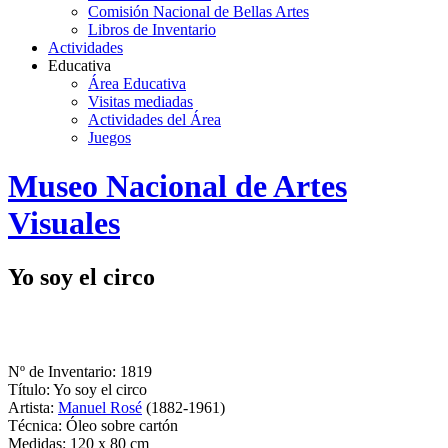
Comisión Nacional de Bellas Artes
Libros de Inventario
Actividades
Educativa
Área Educativa
Visitas mediadas
Actividades del Área
Juegos
Logo
Museo Nacional de Artes
MNAV
Visuales
Yo soy el circo
Nº de Inventario: 1819
Título: Yo soy el circo
Artista:
Manuel Rosé
(1882-1961)
Técnica: Óleo sobre cartón
Medidas: 120 x 80 cm