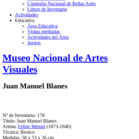
Comisión Nacional de Bellas Artes
Libros de Inventario
Actividades
Educativa
Área Educativa
Visitas mediadas
Actividades del Área
Juegos
Logo
Museo Nacional de Artes
MNAV
Visuales
Juan Manuel Blanes
Nº de Inventario: 178
Título: Juan Manuel Blanes
Artista:
Felipe Menini
(1873-1940)
Técnica: Bronce
Medidas: 58 x 53 x 26 cm