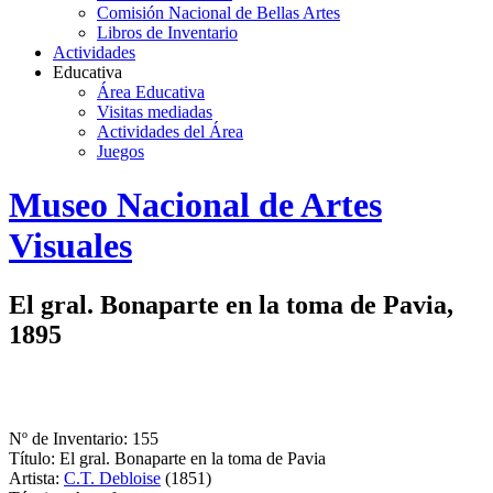
Comisión Nacional de Bellas Artes
Libros de Inventario
Actividades
Educativa
Área Educativa
Visitas mediadas
Actividades del Área
Juegos
Logo
Museo Nacional de Artes
MNAV
Visuales
El gral. Bonaparte en la toma de Pavia,
1895
Nº de Inventario: 155
Título: El gral. Bonaparte en la toma de Pavia
Artista:
C.T. Debloise
(1851)