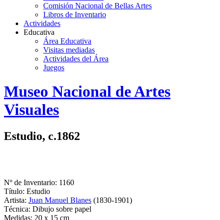
Comisión Nacional de Bellas Artes
Libros de Inventario
Actividades
Educativa
Área Educativa
Visitas mediadas
Actividades del Área
Juegos
Logo
Museo Nacional de Artes
MNAV
Visuales
Estudio, c.1862
Nº de Inventario: 1160
Título: Estudio
Artista:
Juan Manuel Blanes
(1830-1901)
Técnica: Dibujo sobre papel
Medidas: 20 x 15 cm